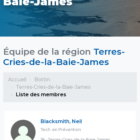
Baie-James
Équipe de la région
Terres-
Cries-de-la-Baie-James
Accueil
Bottin
Terres-Cries-de-la-Baie-James
Liste des membres
Blacksmith, Neil
Tech. en Prévention
18 - Terres-Cries-de-la-Baie-James