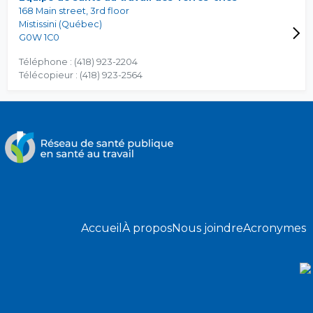
168 Main street, 3rd floor
Mistissini (Québec)
G0W 1C0
Téléphone : (418) 923-2204
Télécopieur : (418) 923-2564
Accueil
À propos
Nous joindre
Acronymes