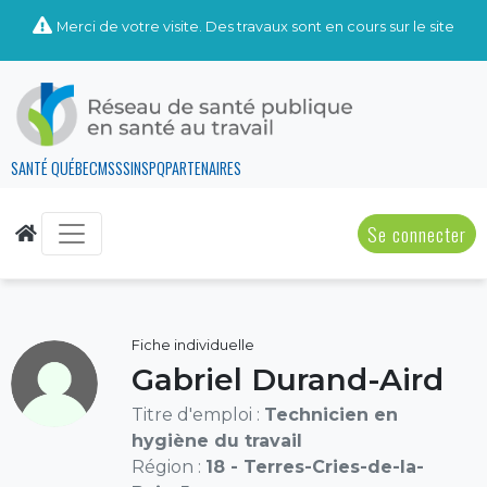
Merci de votre visite. Des travaux sont en cours sur le site
SANTÉ QUÉBEC
MSSS
INSPQ
PARTENAIRES
Se connecter
Fiche individuelle
Gabriel Durand-Aird
Titre d'emploi :
Technicien en
hygiène du travail
Région :
18 - Terres-Cries-de-la-