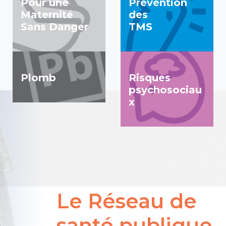
Pour une
Prévention
Maternité
des
Sans Danger
TMS
Plomb
Risques
psychosociau
x
Le Réseau de
santé publique