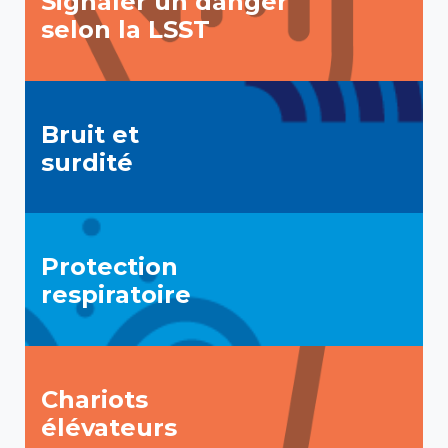
Signaler un danger
selon la LSST
Bruit et
surdité
Protection
respiratoire
Chariots
élévateurs