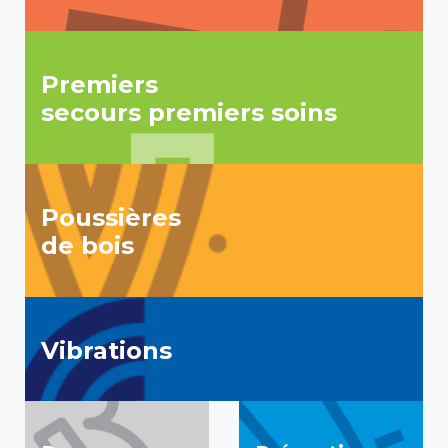
Premiers
secours premiers soins
Poussières
de bois
Vibrations