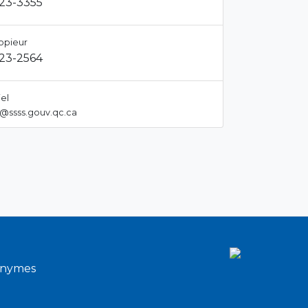
923-3355
opieur
923-2564
el
ssss.gouv.qc.ca
onymes