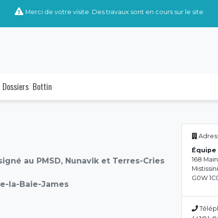
Merci de votre visite. Des travaux sont en cours sur le site
Dossiers
Bottin
Adress
Équipe 
168 Main
igné au PMSD, Nunavik et Terres-Cries
Mistissi
G0W 1C
de-la-Baie-James
Télép