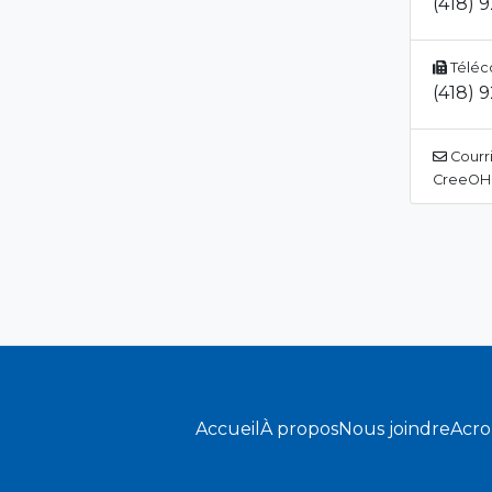
(418) 
Téléc
(418) 
Courri
CreeOH@
Accueil
À propos
Nous joindre
Acr