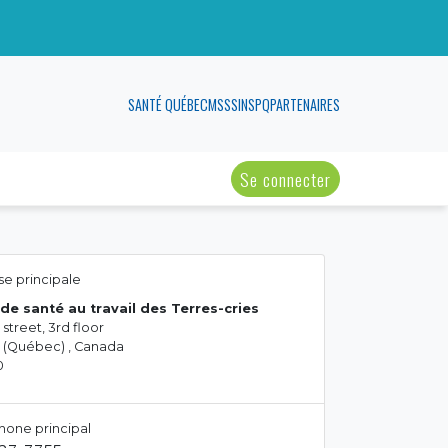
SANTÉ QUÉBEC
MSSS
INSPQ
PARTENAIRES
Se connecter
e principale
de santé au travail des Terres-cries
 street, 3rd floor
ni (Québec) , Canada
0
hone principal