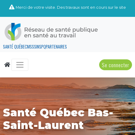
Merci de votre visite. Des travaux sont en cours sur le site
SANTÉ QUÉBEC
MSSS
INSPQ
PARTENAIRES
Se connecter
Santé Québec Bas-
Saint-Laurent