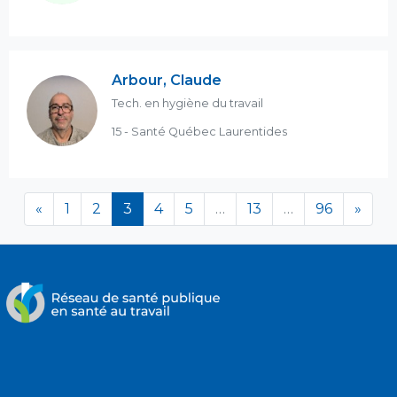
Arbour, Claude
Tech. en hygiène du travail
15 - Santé Québec Laurentides
(en cours)
«
1
2
3
4
5
…
13
…
96
»