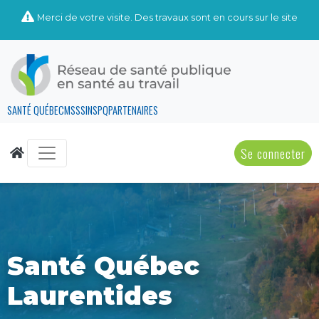
Merci de votre visite. Des travaux sont en cours sur le site
SANTÉ QUÉBEC
MSSS
INSPQ
PARTENAIRES
Se connecter
Santé Québec
Laurentides