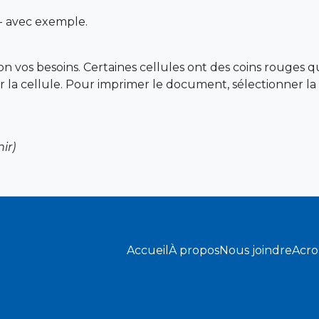
- avec exemple.
lon vos besoins. Certaines cellules ont des coins rouges 
 la cellule. Pour imprimer le document, sélectionner la z
ir)
Accueil
À propos
Nous joindre
Acr