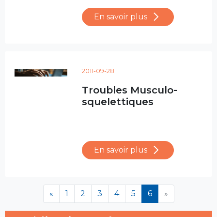
En savoir plus
2011-09-28
Troubles Musculo-
squelettiques
En savoir plus
(en cours)
«
1
2
3
4
5
6
»