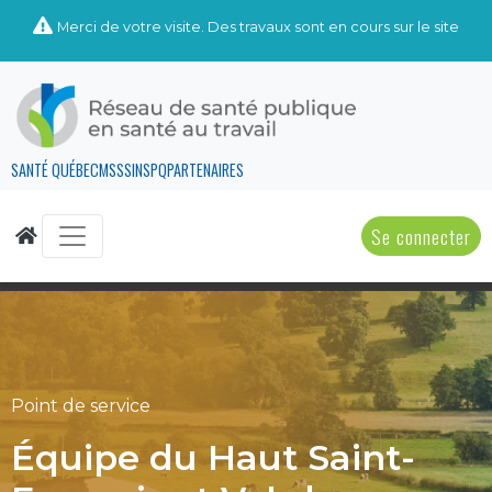
Merci de votre visite. Des travaux sont en cours sur le site
SANTÉ QUÉBEC
MSSS
INSPQ
PARTENAIRES
Se connecter
Point de service
Équipe du Haut Saint-