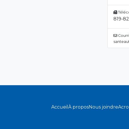
Téléc
819-82
Courri
santeaut
Accueil
À propos
Nous joindre
Acr