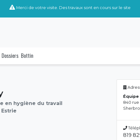
Merci de votre visite. Des travaux sont en cours sur le site
Dossiers
Bottin
Adress
y
Équipe 
840 rue
e en hygiène du travail
Sherbro
Estrie
Télép
819 8