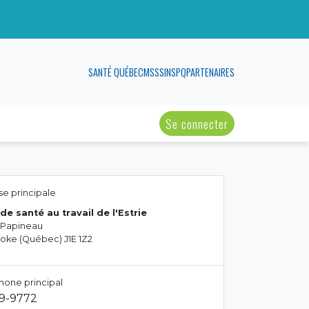
SANTÉ QUÉBEC
MSSS
INSPQ
PARTENAIRES
Se connecter
e principale
de santé au travail de l'Estrie
 Papineau
oke (Québec) J1E 1Z2
hone principal
29-9772