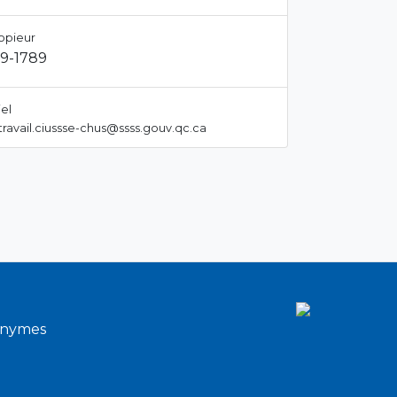
opieur
9-1789
el
ravail.ciussse-chus@ssss.gouv.qc.ca
onymes