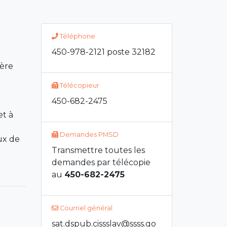
Téléphone
450-978-2121 poste 32182
ière
Télécopieur
450-682-2475
et à
Demandes PMSD
aux de
Transmettre toutes les
demandes par télécopie
au
450-682-2475
Courriel général
sat.dspub.cissslav@ssss.go