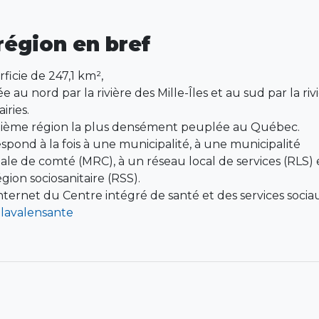
région en bref
rficie de 247,1 km²,
tée au nord par la rivière des Mille-Îles et au sud par la riv
iries.
xième région la plus densément peuplée au Québec.
espond à la fois à une municipalité, à une municipalité
ale de comté (MRC), à un réseau local de services (RLS) 
gion sociosanitaire (RSS).
 internet du Centre intégré de santé et des services soci
:
lavalensante