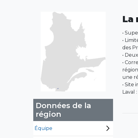
La 
• Supe
• Limi
des Pra
• Deu
• Corr
région
une ré
• Site
Laval 
Données de la
région
Équipe