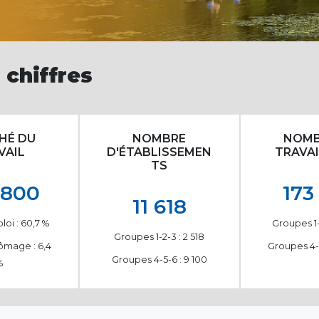
 chiffres
HÉ DU
NOMBRE
NOMB
VAIL
D'ÉTABLISSEMEN
TRAVA
TS
 800
173
11 618
oi : 60,7
%
Groupes 1-
Groupes 1-2-3 : 2 518
ômage : 6,4
Groupes 4-5
Groupes 4-5-6 : 9 100
%