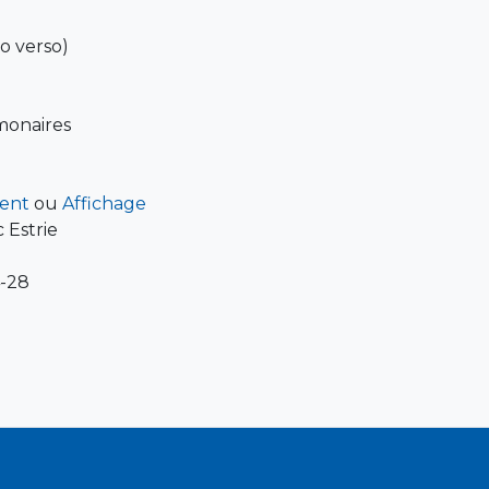
to verso)
monaires
ent
ou
Affichage
 Estrie
-28