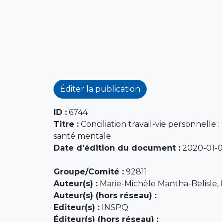
Éditer la publication
ID :
6744
Titre :
Conciliation travail-vie personnelle 
santé mentale
Date d'édition du document :
2020-01-
Groupe/Comité :
92811
Auteur(s) :
Marie-Michèle Mantha-Belisle, M
Auteur(s) (hors réseau) :
Editeur(s) :
INSPQ
Éditeur(s) (hors réseau) :