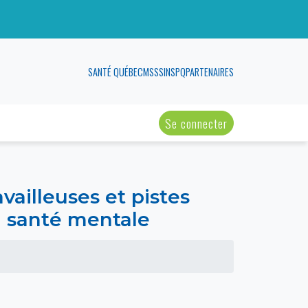
SANTÉ QUÉBEC
MSSS
INSPQ
PARTENAIRES
Se connecter
availleuses et pistes
 à santé mentale