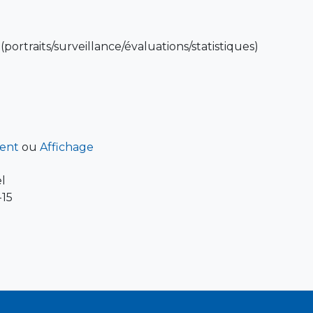
portraits/surveillance/évaluations/statistiques)
ent
ou
Affichage
l
-15