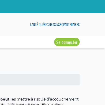
SANTÉ QUÉBEC
MSSS
INSPQ
PARTENAIRES
Se connecter
ité peut les mettre à risque d’accouchement
e l’information scientifique vient