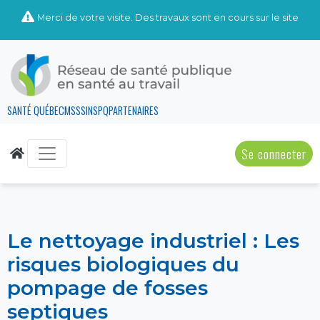
Merci de votre visite. Des travaux sont en cours sur le site
SANTÉ QUÉBEC
MSSS
INSPQ
PARTENAIRES
Se connecter
Le nettoyage industriel : Les
risques biologiques du
pompage de fosses
septiques