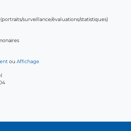
portraits/surveillance/évaluations/statistiques)
monaires
ent
ou
Affichage
l
04