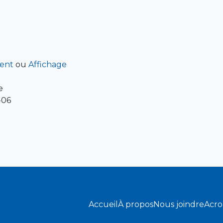
ent
ou
Affichage
e
-06
Accueil
À propos
Nous joindre
Acr