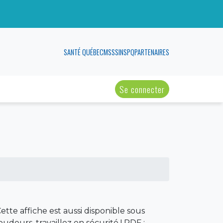
SANTÉ QUÉBEC
MSSS
INSPQ
PARTENAIRES
Se connecter
Cette affiche est aussi disponible sous
oudeurs, travaillez en sécurité ! PDF :