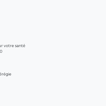
r votre santé
30
érégie