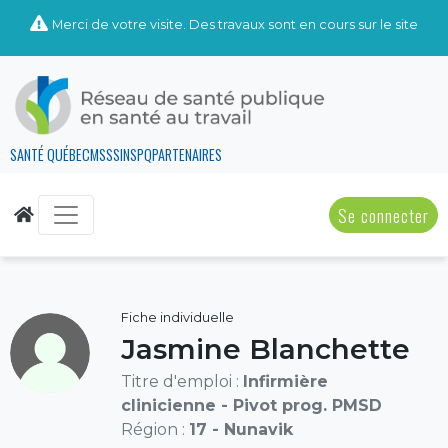
Merci de votre visite. Des travaux sont en cours sur le site
SANTÉ QUÉBEC
MSSS
INSPQ
PARTENAIRES
Se connecter
Fiche individuelle
Jasmine Blanchette
Titre d'emploi :
Infirmière
clinicienne - Pivot prog. PMSD
Région :
17 - Nunavik