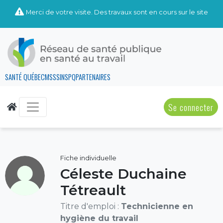
Merci de votre visite. Des travaux sont en cours sur le site
SANTÉ QUÉBEC
MSSS
INSPQ
PARTENAIRES
Se connecter
Fiche individuelle
Céleste Duchaine
Tétreault
Titre d'emploi :
Technicienne en
hygiène du travail