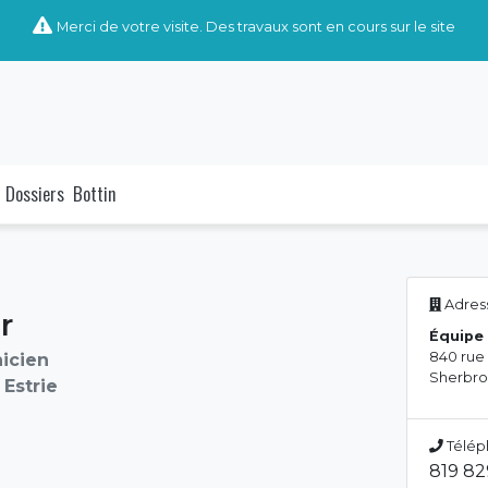
Merci de votre visite. Des travaux sont en cours sur le site
Dossiers
Bottin
Adress
r
Équipe 
840 rue
nicien
Sherbro
Estrie
Télép
819 8