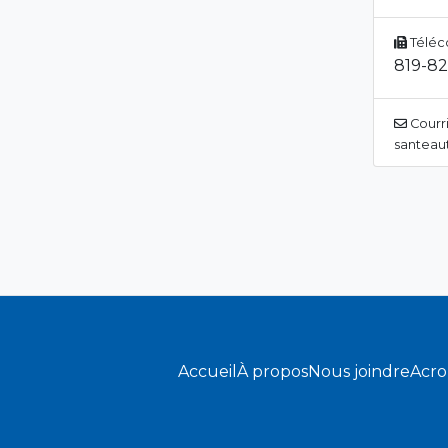
Téléc
819-82
Courri
santeaut
Accueil
À propos
Nous joindre
Acr