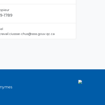
opieur
9-1789
el
ravail.ciussse-chus@ssss.gouv.qc.ca
onymes