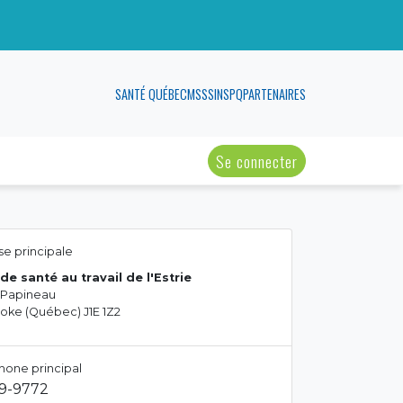
SANTÉ QUÉBEC
MSSS
INSPQ
PARTENAIRES
Se connecter
e principale
de santé au travail de l'Estrie
 Papineau
oke (Québec) J1E 1Z2
hone principal
29-9772