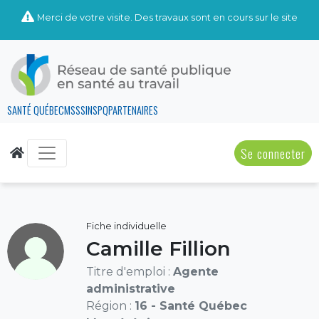
Merci de votre visite. Des travaux sont en cours sur le site
SANTÉ QUÉBEC
MSSS
INSPQ
PARTENAIRES
Se connecter
Fiche individuelle
Camille Fillion
Titre d'emploi :
Agente
administrative
Région :
16 - Santé Québec