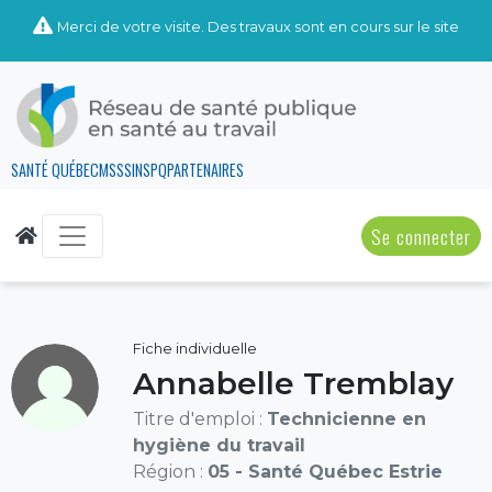
Merci de votre visite. Des travaux sont en cours sur le site
SANTÉ QUÉBEC
MSSS
INSPQ
PARTENAIRES
Se connecter
Fiche individuelle
Annabelle Tremblay
Titre d'emploi :
Technicienne en
hygiène du travail
Région :
05 - Santé Québec Estrie