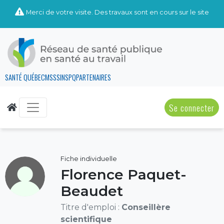
Merci de votre visite. Des travaux sont en cours sur le site
SANTÉ QUÉBEC
MSSS
INSPQ
PARTENAIRES
Se connecter
Fiche individuelle
Florence Paquet-
Beaudet
Titre d'emploi :
Conseillère
scientifique