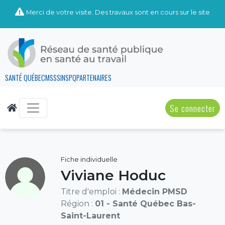
Merci de votre visite. Des travaux sont en cours sur le site
SANTÉ QUÉBEC
MSSS
INSPQ
PARTENAIRES
Se connecter
Fiche individuelle
Viviane Hoduc
Titre d'emploi :
Médecin PMSD
Région :
01 - Santé Québec Bas-
Saint-Laurent