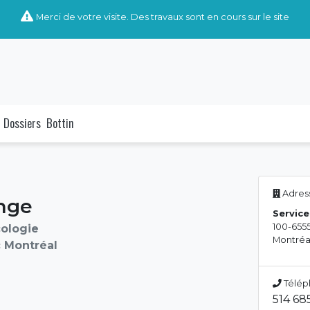
Merci de votre visite. Des travaux sont en cours sur le site
Dossiers
Bottin
Adress
nge
Service
100-6555
cologie
Montréa
 Montréal
Télép
514 685