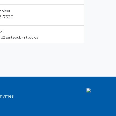
opieur
8-7520
el
t@santepub-mtl.qc.ca
onymes