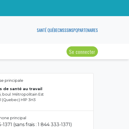
SANTÉ QUÉBEC
MSSS
INSPQ
PARTENAIRES
Se connecter
e principale
s de santé au travail
, boul. Métropolitain Est
l (Quebec) H1P 3H3
hone principal
-1371 (sans frais : 1 844 333-1371)