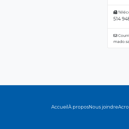
Téléc
514 94
Courri
mado.sa
Accueil
À propos
Nous joindre
Acr