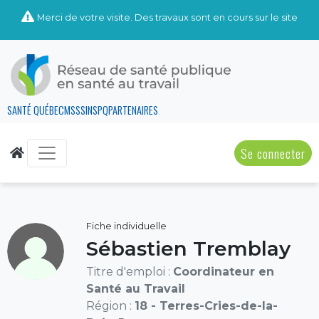
Merci de votre visite. Des travaux sont en cours sur le site
SANTÉ QUÉBEC
MSSS
INSPQ
PARTENAIRES
Se connecter
Fiche individuelle
Sébastien Tremblay
Titre d'emploi :
Coordinateur en
Santé au Travail
Région :
18 - Terres-Cries-de-la-