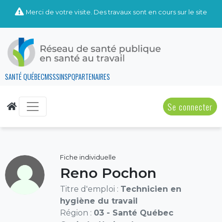
Merci de votre visite. Des travaux sont en cours sur le site
SANTÉ QUÉBEC
MSSS
INSPQ
PARTENAIRES
Se connecter
Fiche individuelle
Reno Pochon
Titre d'emploi :
Technicien en
hygiène du travail
Région :
03 - Santé Québec