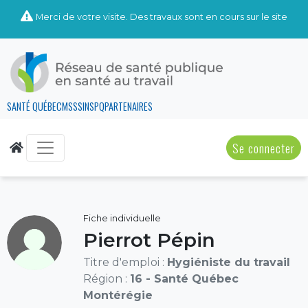
Merci de votre visite. Des travaux sont en cours sur le site
SANTÉ QUÉBEC
MSSS
INSPQ
PARTENAIRES
Se connecter
Fiche individuelle
Pierrot Pépin
Titre d'emploi :
Hygiéniste du travail
Région :
16 - Santé Québec
Montérégie