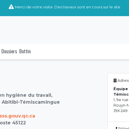
Merci de votre visite. Des travaux sont en cours sur le site
Dossiers
Bottin
Adress
Équipe 
Témisc
n hygiène du travail,
1, 9e rue
 Abitibi-Témiscamingue
Rouyn-N
J9X 2A9
ss.gouv.qc.ca
oste 45122
Télép