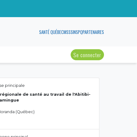
SANTÉ QUÉBEC
MSSS
INSPQ
PARTENAIRES
Se connecter
e principale
régionale de santé au travail de l'Abitibi-
amingue
oranda (Québec)
hone principal