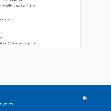
2-6696, poste 4315
opieur
el
at.sat@ssss.gouv.qc.ca
onymes