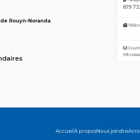
819 73
l de Rouyn-Noranda
Téléc
Courri
08.cisss
ndaires
Accueil
À propos
Nous joindre
Acr