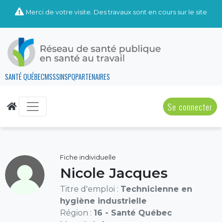
Merci de votre visite. Des travaux sont en cours sur le site
SANTÉ QUÉBEC
MSSS
INSPQ
PARTENAIRES
Se connecter
Fiche individuelle
Nicole Jacques
Titre d'emploi :
Technicienne en
hygiène industrielle
Région :
16 - Santé Québec