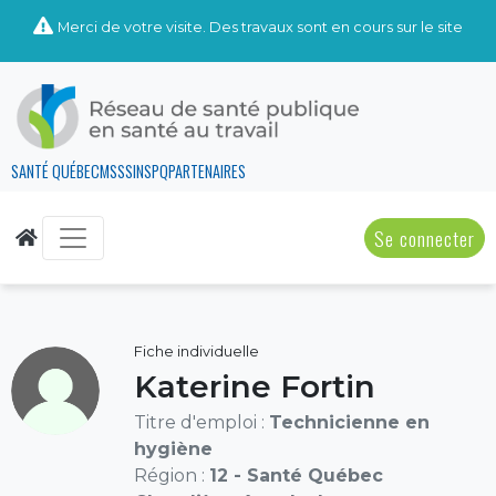
Merci de votre visite. Des travaux sont en cours sur le site
SANTÉ QUÉBEC
MSSS
INSPQ
PARTENAIRES
Se connecter
Fiche individuelle
Katerine Fortin
Titre d'emploi :
Technicienne en
hygiène
Région :
12 - Santé Québec