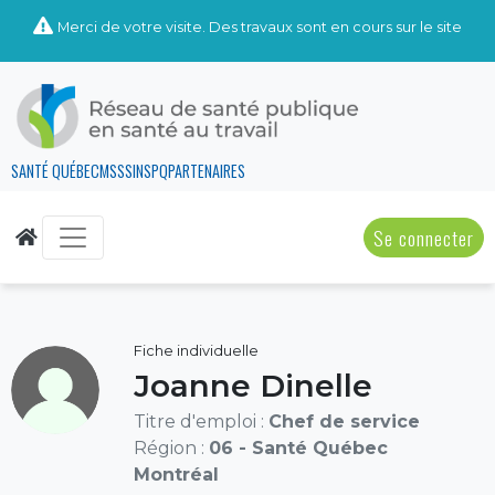
Merci de votre visite. Des travaux sont en cours sur le site
SANTÉ QUÉBEC
MSSS
INSPQ
PARTENAIRES
Se connecter
Fiche individuelle
Joanne Dinelle
Titre d'emploi :
Chef de service
Région :
06 - Santé Québec
Montréal