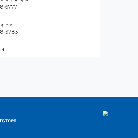
28-6777
opieur
28-3783
el
onymes