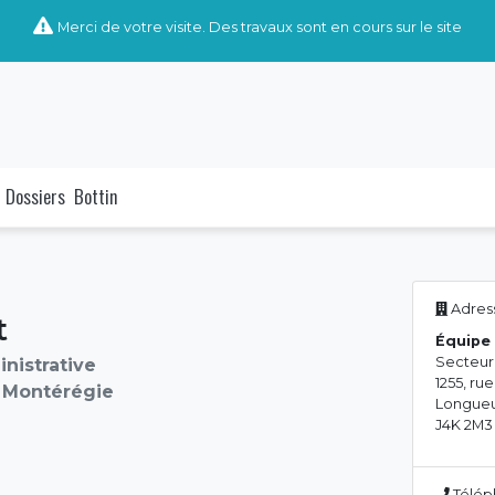
Merci de votre visite. Des travaux sont en cours sur le site
Dossiers
Bottin
Adress
t
Équipe 
Secteur
nistrative
1255, r
 Montérégie
Longueu
J4K 2M3
Télép