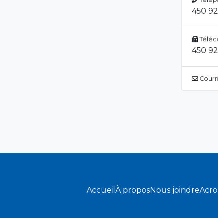
450 9
Téléc
450 9
Courri
Accueil
À propos
Nous joindre
Acr