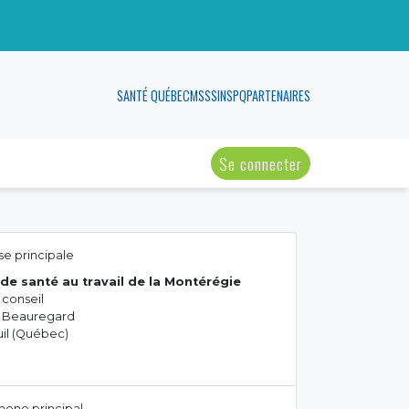
SANTÉ QUÉBEC
MSSS
INSPQ
PARTENAIRES
Se connecter
e principale
de santé au travail de la Montérégie
 conseil
ue Beauregard
il (Québec)
hone principal