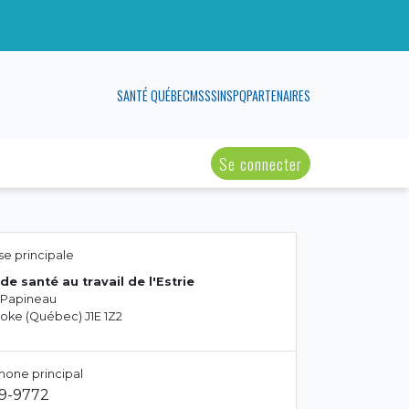
SANTÉ QUÉBEC
MSSS
INSPQ
PARTENAIRES
Se connecter
e principale
de santé au travail de l'Estrie
 Papineau
oke (Québec) J1E 1Z2
hone principal
29-9772