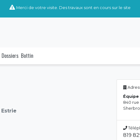
Merci de votre visite. Des travaux sont en cours sur le site
Dossiers
Bottin
Adress
Équipe 
840 rue
Sherbro
Estrie
Télép
819 8