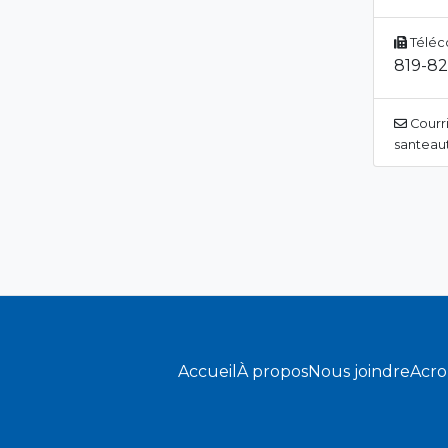
Téléc
819-82
Courri
santeaut
Accueil
À propos
Nous joindre
Acr