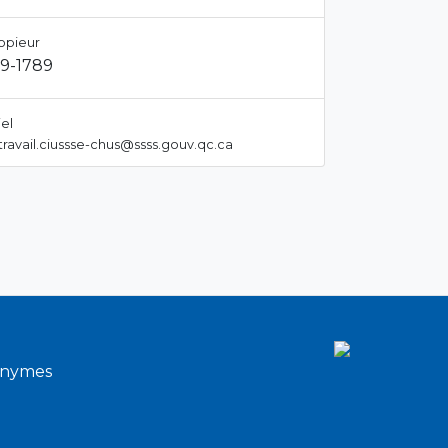
opieur
9-1789
el
ravail.ciussse-chus@ssss.gouv.qc.ca
onymes