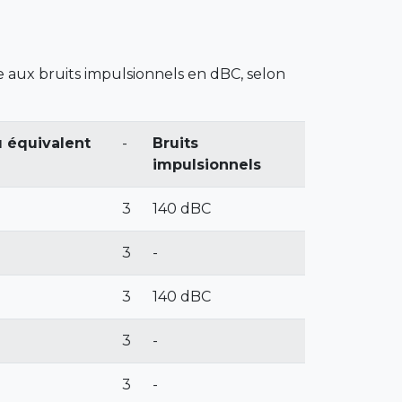
 aux bruits impulsionnels en dBC, selon
u équivalent
-
Bruits
impulsionnels
3
140 dBC
3
-
3
140 dBC
3
-
3
-