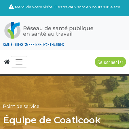
Merci de votre visite. Des travaux sont en cours sur le site
SANTÉ QUÉBEC
MSSS
INSPQ
PARTENAIRES
Se connecter
Point de service
Équipe de Coaticook