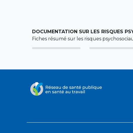
DOCUMENTATION SUR LES RISQUES P
Fiches résumé sur les risques psychosociau
Fiches
Fiches
Boite à outils :
Boite à outils :
Politiques et
Ressources
simplifiées pour
simplifiées pou
gentillesse en
clientèle
procédures
les travailleurs
les employeurs
milieu de travail
difficile (à venir