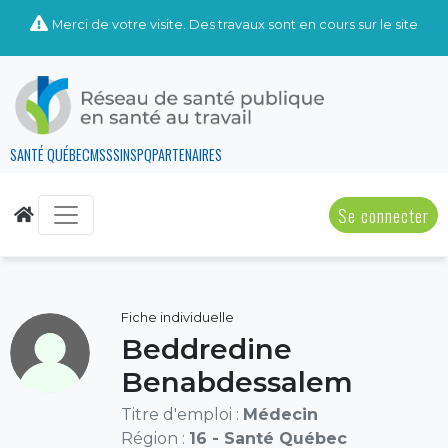
Merci de votre visite. Des travaux sont en cours sur le site
SANTÉ QUÉBEC
MSSS
INSPQ
PARTENAIRES
Se connecter
Fiche individuelle
Beddredine
Benabdessalem
Titre d'emploi :
Médecin
Région :
16 - Santé Québec