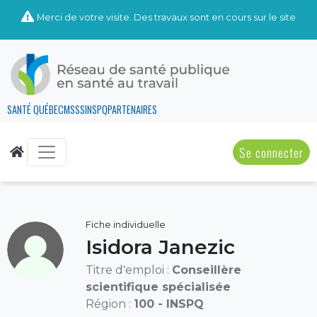
Merci de votre visite. Des travaux sont en cours sur le site
SANTÉ QUÉBEC
MSSS
INSPQ
PARTENAIRES
Se connecter
Fiche individuelle
Isidora Janezic
Titre d'emploi :
Conseillère
scientifique spécialisée
Région :
100 - INSPQ