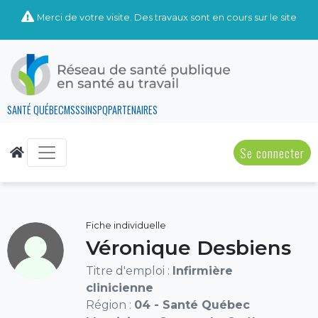
Merci de votre visite. Des travaux sont en cours sur le site
SANTÉ QUÉBEC
MSSS
INSPQ
PARTENAIRES
Se connecter
Fiche individuelle
Véronique Desbiens
Titre d'emploi :
Infirmière
clinicienne
Région :
04 - Santé Québec