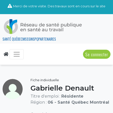
Merci de votre visite. Des travaux sont en cours sur le site
SANTÉ QUÉBEC
MSSS
INSPQ
PARTENAIRES
Se connecter
Fiche individuelle
Gabrielle Denault
Titre d'emploi :
Résidente
Région :
06 - Santé Québec Montréal