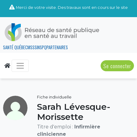
Merci de votre visite. Des travaux sont en cours sur le site
SANTÉ QUÉBEC
MSSS
INSPQ
PARTENAIRES
Se connecter
Fiche individuelle
Sarah Lévesque-
Morissette
Titre d'emploi :
Infirmière
clinicienne