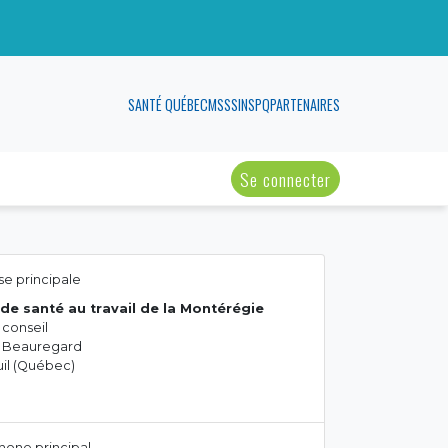
SANTÉ QUÉBEC
MSSS
INSPQ
PARTENAIRES
Se connecter
e principale
de santé au travail de la Montérégie
 conseil
ue Beauregard
il (Québec)
hone principal