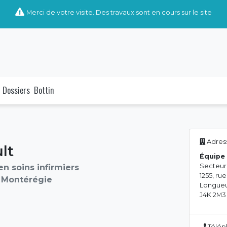
Merci de votre visite. Des travaux sont en cours sur le site
Dossiers
Bottin
Adress
lt
Équipe 
Secteur
en soins infirmiers
1255, r
 Montérégie
Longueu
J4K 2M3
Télép