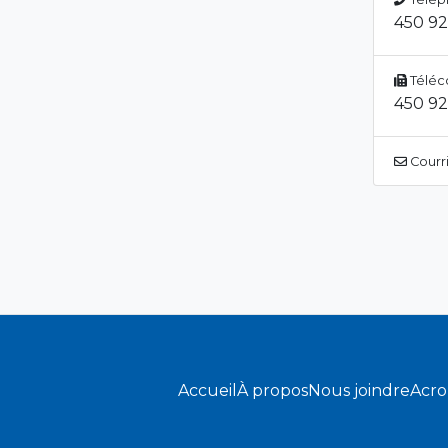
450 9
Téléc
450 9
Courri
Accueil
À propos
Nous joindre
Acr