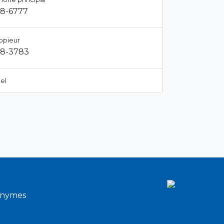
28-6777
opieur
28-3783
el
onymes