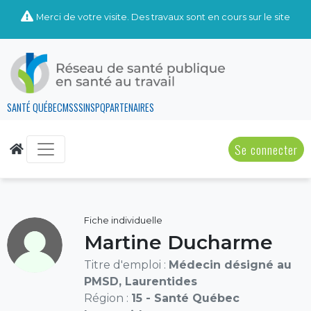
Merci de votre visite. Des travaux sont en cours sur le site
SANTÉ QUÉBEC
MSSS
INSPQ
PARTENAIRES
Se connecter
Fiche individuelle
Martine Ducharme
Titre d'emploi :
Médecin désigné au
PMSD, Laurentides
Région :
15 - Santé Québec