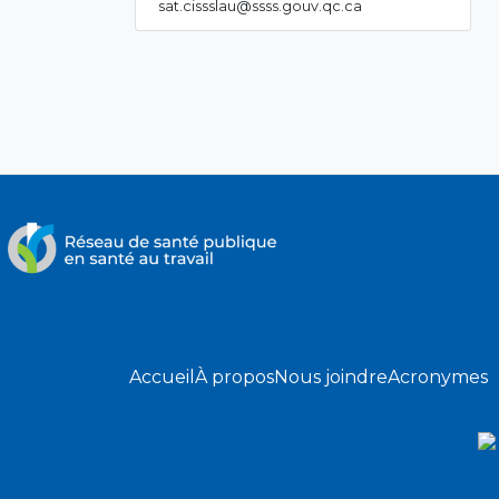
sat.cissslau@ssss.gouv.qc.ca
Accueil
À propos
Nous joindre
Acronymes