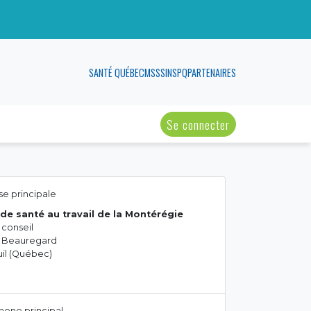
SANTÉ QUÉBEC
MSSS
INSPQ
PARTENAIRES
Se connecter
e principale
de santé au travail de la Montérégie
 conseil
ue Beauregard
il (Québec)
hone principal