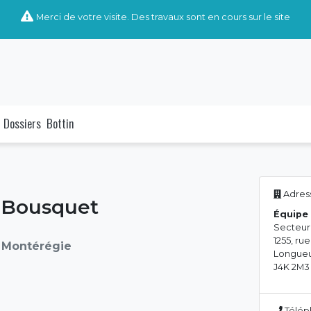
Merci de votre visite. Des travaux sont en cours sur le site
Dossiers
Bottin
Adress
e Bousquet
Équipe 
Secteur
1255, r
 Montérégie
Longueu
J4K 2M3
Télép