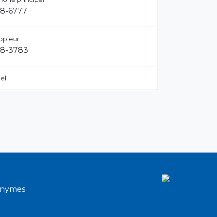
28-6777
opieur
28-3783
el
onymes