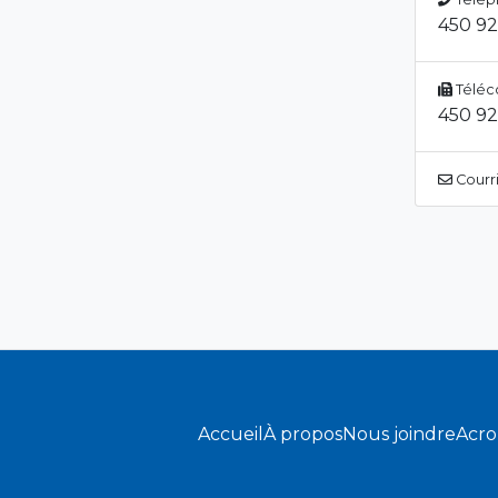
450 9
Téléc
450 9
Courri
Accueil
À propos
Nous joindre
Acr