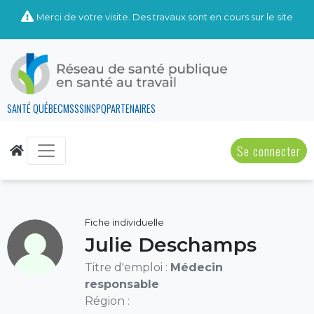
Merci de votre visite. Des travaux sont en cours sur le site
SANTÉ QUÉBEC
MSSS
INSPQ
PARTENAIRES
Se connecter
Fiche individuelle
Julie Deschamps
Titre d'emploi :
Médecin
responsable
Région :