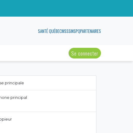
SANTÉ QUÉBEC
MSSS
INSPQ
PARTENAIRES
Se connecter
e principale
hone principal
opieur