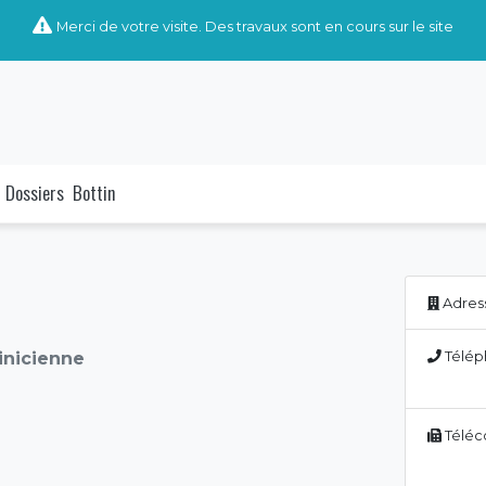
Merci de votre visite. Des travaux sont en cours sur le site
Dossiers
Bottin
Adress
linicienne
Télép
Téléc