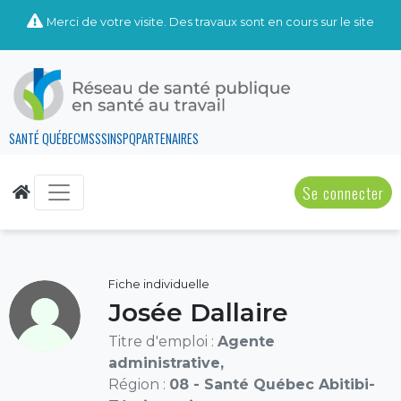
Merci de votre visite. Des travaux sont en cours sur le site
SANTÉ QUÉBEC
MSSS
INSPQ
PARTENAIRES
Se connecter
Fiche individuelle
Josée Dallaire
Titre d'emploi :
Agente
administrative,
Région :
08 - Santé Québec Abitibi-