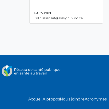
Courriel
08.cisssat.sat@ssss.gouv.qc.ca
Accueil
À propos
Nous joindre
Acronymes