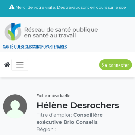
Merci de votre visite. Des travaux sont en cours sur le site
SANTÉ QUÉBEC
MSSS
INSPQ
PARTENAIRES
Se connecter
Fiche individuelle
Hélène Desrochers
Titre d'emploi :
Conseillère
exécutive Brio Conseils
Région :